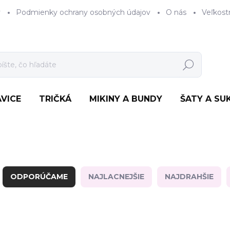
y
Podmienky ochrany osobných údajov
O nás
Veľkost
Hľadať
VICE
TRIČKÁ
MIKINY A BUNDY
ŠATY A SU
R
a
ODPORÚČAME
NAJLACNEJŠIE
NAJDRAHŠIE
d
e
V
n
ý
i