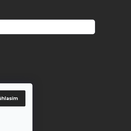
o e-mailu za účelom zasielania noviniek a
úhlasím