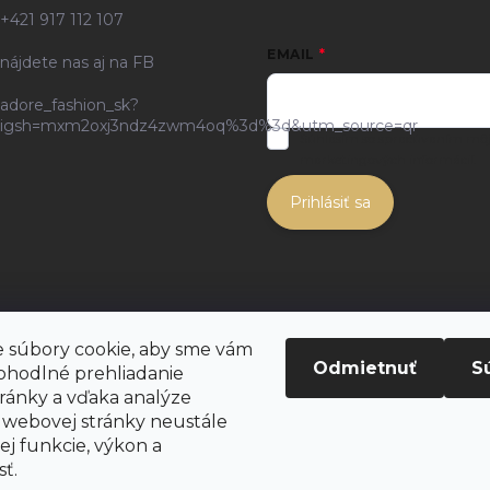
+421 917 112 107
EMAIL
nájdete nas aj na FB
adore_fashion_sk?
igsh=mxm2oxj3ndz4zwm4oq%3d%3d&utm_source=qr
Súhlasím so spracúvaním môjh
marketingových informácií.
Prihlásiť sa
 súbory cookie, aby sme vám
Odmietnuť
S
ohodlné prehliadanie
ránky a vďaka analýze
webovej stránky neustále
jej funkcie, výkon a
sť.