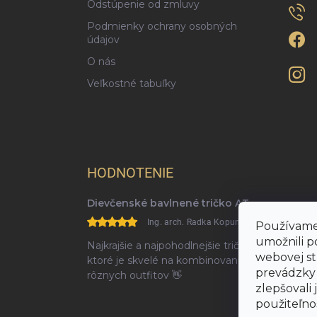
Odstúpenie od zmluvy
Podmienky ochrany osobných
údajov
O nás
Veľkostné tabuľky
HODNOTENIE
Dievčenské bavlnené tričko ATUT – Guľôčka
Ing. arch. Radka Kopuncová, Phd.
Používame
umožnili p
Najkrajšie a najpohodlnejšie tričko,
webovej st
ktoré je skvelé na kombinovanie
prevádzky 
rôznych outfitov 👋
zlepšovali 
použiteľno