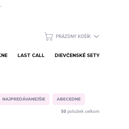
né tabuľky
PRÁZDNY KOŠÍK
NÁKUPNÝ
KOŠÍK
KNE
LAST CALL
DIEVČENSKÉ SETY
DOPLN
NAJPREDÁVANEJŠIE
ABECEDNE
50
položiek celkom