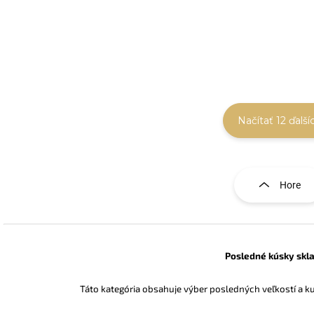
Detail
D
Načítať 12 ďalší
O
v
l
Hore
á
d
a
c
i
Posledné kúsky sk
e
p
Táto kategória obsahuje výber posledných veľkostí a k
r
v