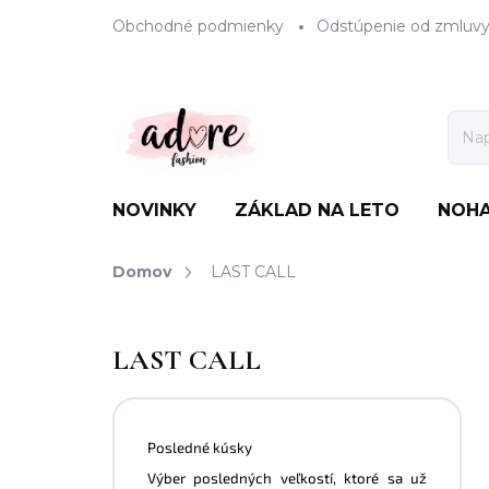
Prejsť
Obchodné podmienky
Odstúpenie od zmluv
na
obsah
NOVINKY
ZÁKLAD NA LETO
NOHA
Domov
LAST CALL
LAST CALL
Posledné kúsky
Výber posledných veľkostí, ktoré sa už