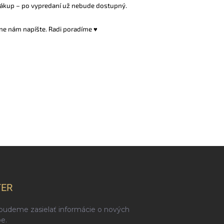
a
ákup – po vypredaní už nebude dostupný.
n
i
jne nám napíšte. Radi poradíme ♥
e
TER
 budeme zasielať informácie o nových
e.