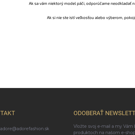
k
Ak sa vám niektorý model páči, odporúčame neodkladať n
y
v
Ak si nie ste istí veľkosťou alebo výberom, poko
ý
p
i
s
u
TAKT
ODOBERAŤ NEWSLET
Vložte svoj e-mail a my Vám
adore
@
adorefashion.sk
produktoch na našom e-shop