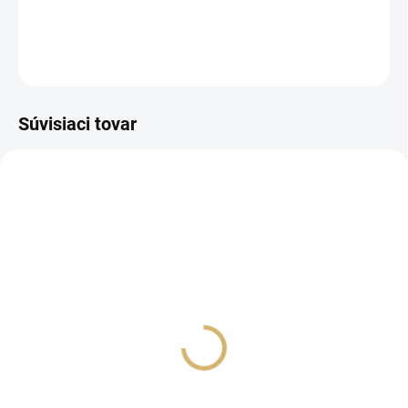
Pôvodná cena: 12,99 €
Aktuálna cena v dopredaji: 8,50 €
OPÝTAŤ SA
STRÁŽIŤ
Súvisiaci tovar
SKLADOM
SKLADOM
✨ Dievčenské jegginsy
Zateplené slim legíny pre
ADORE – everyday
dievčatá
comfort
€12
€13,90