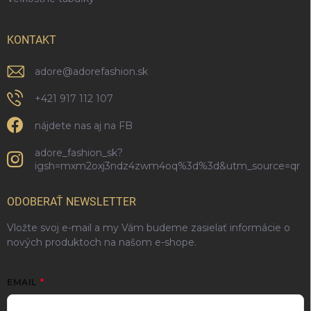
KONTAKT
adore
@
adorefashion.sk
+421 917 112 107
nájdete nas aj na FB
adore_fashion_sk?
igsh=mxm2oxj3ndz4zwm4oq%3d%3d&utm_source=qr
ODOBERAŤ NEWSLETTER
Vložte svoj e-mail a my Vám budeme zasielať informácie o
nových produktoch na našom e-shope.
EMAIL