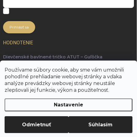
Súhlasím so spracúvaním môjho e-mailu za účelom zasielania
noviniek a marketingových informácií.
Prihlásiť sa
HODNOTENIE
Dievčenské bavlnené tričko ATUT – Guľôčka
Ing. arch. Radka Kopuncová, Phd.
Používame súbory cookie, aby sme vám umožnili
Najkrajšie a najpohodlnejšie tričko, ktoré je skvelé na
pohodlné prehliadanie webovej stránky a vďaka
kombinovanie rôznych outfitov 👋
analýze prevádzky webovej stránky neustále
zlepšovali jej funkcie, výkon a použiteľnosť.
Nastavenie
Copyright 2026
ADORE fashion
. Všetky práva vyhradené.
Upraviť
nastavenie cookies
Odmietnuť
Súhlasím
Vytvoril Shoptet