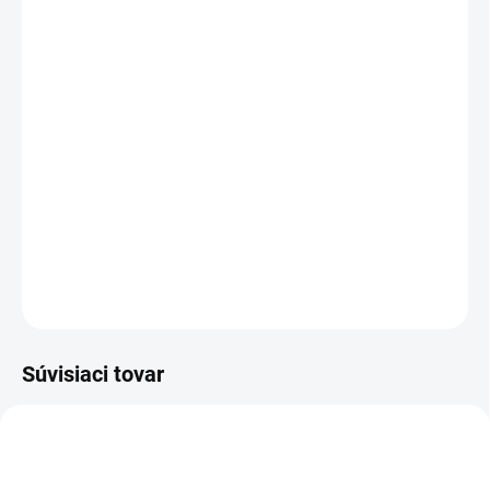
bavlny, ktoré si mamy obľúbili pre mäkký materiál, pohodlný
pás a praktickú dĺžku.
Ideálne na bicykel, ihrisko, pod šaty aj každodenné letné
nosenie.
Kvalitné detské oblečenie pre dievčatá, skladom s rýchlym
odoslaním z Slovenska
DETAILNÉ INFORMÁCIE
OPÝTAŤ SA
STRÁŽIŤ
Súvisiaci tovar
TIP