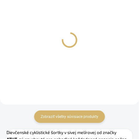
SKLADOM
SKLADOM
Dievčenský froté
Dievčenský froté
komplet Frappe ružový
komplet Sandy béžový
€28,90
€28,90
Detail
Detail
Zobraziť všetky súvisiace produkty
Dievčenské cyklistické šortky v sivej melírovej od značky