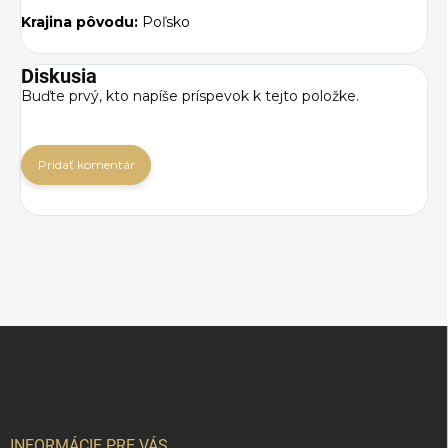
Krajina pôvodu:
Poľsko
Diskusia
Buďte prvý, kto napíše príspevok k tejto položke.
Pridať komentár
Z
á
p
ä
t
i
INFORMÁCIE PRE VÁS