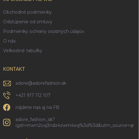
e
Obchodné podmienky
Odstúpenie od zmluvy
Podmienky ochrany osobných údajov
O nás
Veľkostné tabuľky
KONTAKT
adore
@
adorefashion.sk
+421 917 112 107
nájdete nas aj na FB
adore_fashion_sk?
igsh=mxm2oxj3ndz4zwm4oq%3d%3d&utm_source=qr