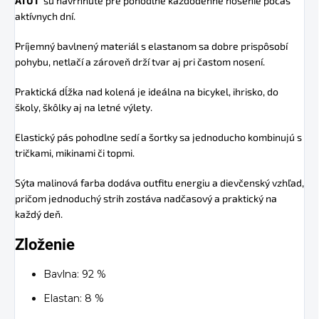
ATUT
sú navrhnuté pre pohodlné každodenné nosenie počas
aktívnych dní.
Príjemný bavlnený materiál s elastanom sa dobre prispôsobí
pohybu, netlačí a zároveň drží tvar aj pri častom nosení.
Praktická dĺžka nad kolená je ideálna na bicykel, ihrisko, do
školy, škôlky aj na letné výlety.
Elastický pás pohodlne sedí a šortky sa jednoducho kombinujú s
tričkami, mikinami či topmi.
Sýta malinová farba dodáva outfitu energiu a dievčenský vzhľad,
pričom jednoduchý strih zostáva nadčasový a praktický na
každý deň.
Zloženie
Bavlna: 92 %
Elastan: 8 %