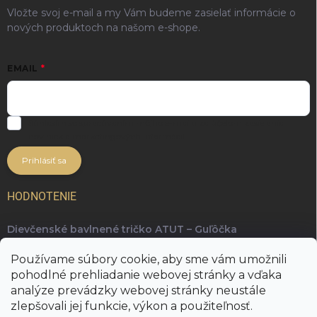
Vložte svoj e-mail a my Vám budeme zasielať informácie o
nových produktoch na našom e-shope.
EMAIL
Súhlasím so spracúvaním môjho e-mailu za účelom zasielania
noviniek a marketingových informácií.
Prihlásiť sa
HODNOTENIE
Dievčenské bavlnené tričko ATUT – Guľôčka
Ing. arch. Radka Kopuncová, Phd.
Používame súbory cookie, aby sme vám umožnili
Najkrajšie a najpohodlnejšie tričko, ktoré je skvelé na
pohodlné prehliadanie webovej stránky a vďaka
kombinovanie rôznych outfitov 👋
analýze prevádzky webovej stránky neustále
zlepšovali jej funkcie, výkon a použiteľnosť.