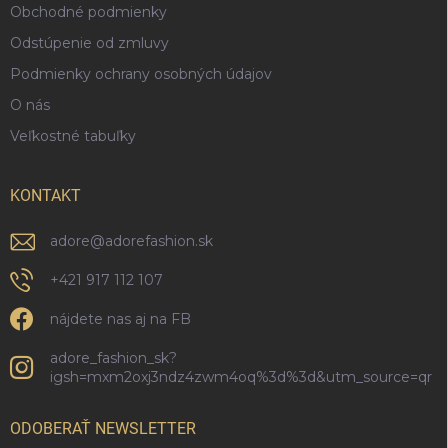
Obchodné podmienky
y
v
Odstúpenie od zmluvy
ý
p
Podmienky ochrany osobných údajov
i
O nás
s
u
Veľkostné tabuľky
KONTAKT
adore
@
adorefashion.sk
+421 917 112 107
nájdete nas aj na FB
adore_fashion_sk?
igsh=mxm2oxj3ndz4zwm4oq%3d%3d&utm_source=qr
ODOBERAŤ NEWSLETTER