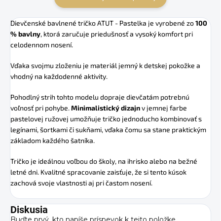
Dievčenské bavlnené tričko ATUT - Pastelka je vyrobené zo
100
% bavlny
, ktorá zaručuje priedušnosť a vysoký komfort pri
celodennom nosení.
Vďaka svojmu zloženiu je materiál jemný k detskej pokožke a
vhodný na každodenné aktivity.
Pohodlný strih tohto modelu dopraje dievčatám potrebnú
voľnosť pri pohybe.
Minimalistický dizajn
v jemnej farbe
pastelovej ružovej umožňuje tričko jednoducho kombinovať s
legínami, šortkami či sukňami, vďaka čomu sa stane praktickým
základom každého šatníka.
Tričko je ideálnou voľbou do školy, na ihrisko alebo na bežné
letné dni. Kvalitné spracovanie zaisťuje, že si tento
kúsok
zachová svoje vlastnosti aj pri častom nosení.
Diskusia
Buďte prvý, kto napíše príspevok k tejto položke.