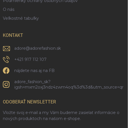
Podmienky ochrany osobných údajov
O nás
Veľkostné tabuľky
KONTAKT
adore
@
adorefashion.sk
+421 917 112 107
nájdete nas aj na FB
adore_fashion_sk?
igsh=mxm2oxj3ndz4zwm4oq%3d%3d&utm_source=qr
ODOBERAŤ NEWSLETTER
Vložte svoj e-mail a my Vám budeme zasielať informácie o
nových produktoch na našom e-shope.