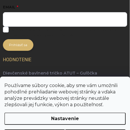
EMAIL
Súhlasím so spracúvaním môjho e-mailu za účelom zasielania
noviniek a marketingových informácií.
Prihlásiť sa
HODNOTENIE
Dievčenské bavlnené tričko ATUT – Guľôčka
Ing. arch. Radka Kopuncová, Phd.
Používame súbory cookie, aby sme vám umožnili
Najkrajšie a najpohodlnejšie tričko, ktoré je skvelé na
pohodlné prehliadanie webovej stránky a vďaka
kombinovanie rôznych outfitov 👋
analýze prevádzky webovej stránky neustále
zlepšovali jej funkcie, výkon a použiteľnosť.
Nastavenie