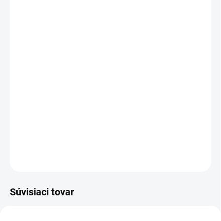
Ak máte radi voľnejší oversize vzhľad, pokojne siahnite po
o číslo väčšej veľkosti. Dievčatá ho tak pohodlne vynosia
ešte dlhšie.
Práve takéto kúsky pre ADORE vyberám – pohodlné,
jednoducho kombinovateľné a pripravené na bežné
detské dni.
Zloženie:
100 % bavlna
Vyrobené v poľskom meste Lodž
DETAILNÉ INFORMÁCIE
OPÝTAŤ SA
STRÁŽIŤ
Súvisiaci tovar