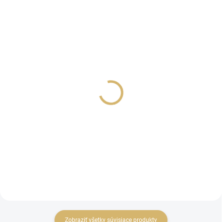
SKLADOM
SKLADOM
Krátke legíny / bavlnené
Krátke legíny / bavlnené
kraťasy a šortky ADORE -
kraťasy a šortky -
Sivá melírová
Malinovo červená
€7,80
€7,80
Detail
Detail
Zobraziť všetky súvisiace produkty