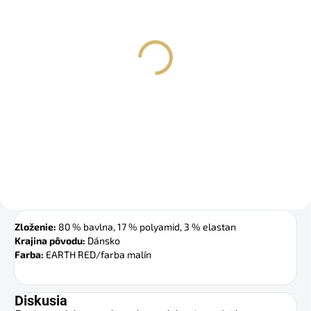
SKLADOM
Dievčenská prešívaná
bunda so srdiečkami
(jarná) | ADORE
€24,90
Detail
Zloženie:
 80 % bavlna, 17 % polyamid, 3 % elastan
Krajina pôvodu:
 Dánsko
Farba:
 EARTH RED/farba malín
Diskusia