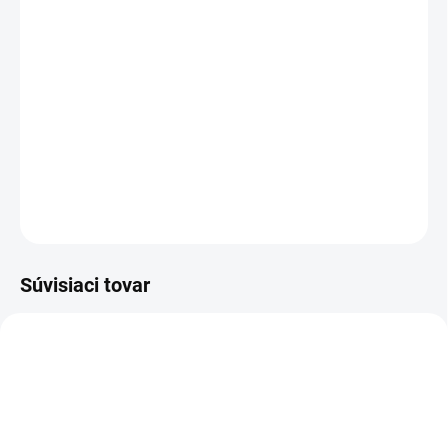
Pletené jednofarebné pančuchy vyrobené z odolnej kvality vo
farbe EARTH RED.
Pančuchy sú tvarované, majú v páse gumu pre dobré
prispôsobenie, no zároveň netlačia.
Certifikované podľa OEKO-TEX® STANDARD 100 Cert. č. 2276-364
DTI.
DETAILNÉ INFORMÁCIE
OPÝTAŤ SA
STRÁŽIŤ
Súvisiaci tovar
TIP