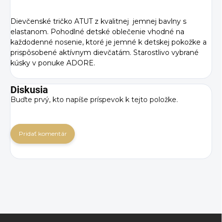
Dievčenské tričko ATUT z kvalitnej jemnej bavlny s
elastanom. Pohodlné detské oblečenie vhodné na
každodenné nosenie, ktoré je jemné k detskej pokožke a
prispôsobené aktívnym dievčatám. Starostlivo vybrané
kúsky v ponuke ADORE.
Diskusia
Buďte prvý, kto napíše príspevok k tejto položke.
Pridať komentár
Z