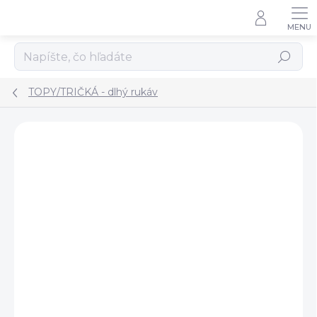
Prejsť
na
obsah
Hľadať
TOPY/TRIČKÁ - dlhý rukáv