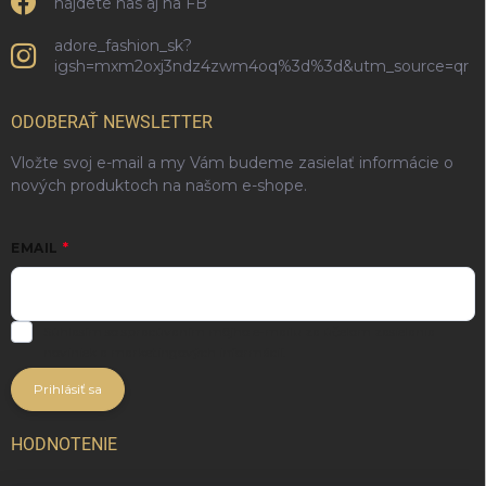
nájdete nas aj na FB
adore_fashion_sk?
igsh=mxm2oxj3ndz4zwm4oq%3d%3d&utm_source=qr
ODOBERAŤ NEWSLETTER
Vložte svoj e-mail a my Vám budeme zasielať informácie o
nových produktoch na našom e-shope.
EMAIL
Súhlasím so spracúvaním môjho e-mailu za účelom zasielania
noviniek a marketingových informácií.
Prihlásiť sa
HODNOTENIE