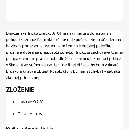
OPÝTAŤ SA
STRÁŽIŤ
Dievčenské tričko značky ATUT je navrhnuté s dôrazom na
pohodlie, jemnosť a praktické nosenie počas celého dňa. Jemná
bavlna s prímesou elastanu je príjemná k detskej pokožke,
pružná a dobre sa prispôsobí pohybu. Tričko si zachováva tvar aj
po opakovanom praní a pohodlný strih zaručuje komfort pri hre,
v škole aj vo voľnom čase. Je v ideálnej dĺžke, aby bolo zakryté
bruško a krížová oblasť. Kúsok, ktorý by nemal chýbať v šatníku
žiadnej princeznej.
ZLOŽENIE
Bavlna:
92 %
Elastan:
8 %
Krajina pôvodu:
Poľsko