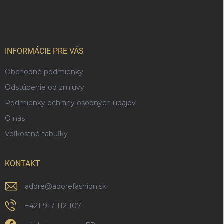
á
p
ä
t
i
INFORMÁCIE PRE VÁS
e
Obchodné podmienky
Odstúpenie od zmluvy
Podmienky ochrany osobných údajov
O nás
Veľkostné tabuľky
KONTAKT
adore
@
adorefashion.sk
+421 917 112 107