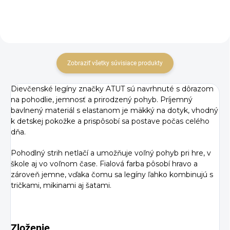
Zobraziť všetky súvisiace produkty
Dievčenské legíny značky ATUT sú navrhnuté s dôrazom
na pohodlie, jemnosť a prirodzený pohyb. Príjemný
bavlnený materiál s elastanom je mäkký na dotyk, vhodný
k detskej pokožke a prispôsobí sa postave počas celého
dňa.
Pohodlný strih netlačí a umožňuje voľný pohyb pri hre, v
škole aj vo voľnom čase. Fialová farba pôsobí hravo a
zároveň jemne, vďaka čomu sa legíny ľahko kombinujú s
tričkami, mikinami aj šatami.
Zloženie