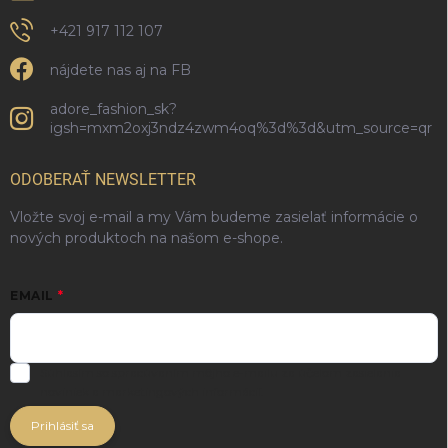
+421 917 112 107
nájdete nas aj na FB
adore_fashion_sk?
igsh=mxm2oxj3ndz4zwm4oq%3d%3d&utm_source=qr
ODOBERAŤ NEWSLETTER
Vložte svoj e-mail a my Vám budeme zasielať informácie o
nových produktoch na našom e-shope.
EMAIL
Súhlasím so spracúvaním môjho e-mailu za účelom zasielania
noviniek a marketingových informácií.
Prihlásiť sa