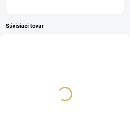
OPÝTAŤ SA
STRÁŽIŤ
Súvisiaci tovar
SKLADOM
SKLADOM
Dievčenská mikina ATUT
Rebrované tričko
- Horčicová
€10,90
€14,90
Detail
Detail