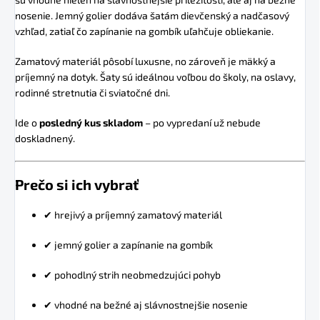
nosenie. Jemný golier dodáva šatám dievčenský a nadčasový
vzhľad, zatiaľ čo zapínanie na gombík uľahčuje obliekanie.
Zamatový materiál pôsobí luxusne, no zároveň je mäkký a
príjemný na dotyk. Šaty sú ideálnou voľbou do školy, na oslavy,
rodinné stretnutia či sviatočné dni.
Ide o
posledný kus skladom
– po vypredaní už nebude
doskladnený.
Prečo si ich vybrať
✔ hrejivý a príjemný zamatový materiál
✔ jemný golier a zapínanie na gombík
✔ pohodlný strih neobmedzujúci pohyb
✔ vhodné na bežné aj slávnostnejšie nosenie