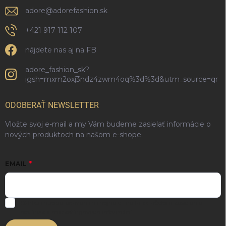
adore
@
adorefashion.sk
+421 917 112 107
nájdete nas aj na FB
adore_fashion_sk?
igsh=mxm2oxj3ndz4zwm4oq%3d%3d&utm_source=qr
ODOBERAŤ NEWSLETTER
Vložte svoj e-mail a my Vám budeme zasielať informácie o
nových produktoch na našom e-shope.
EMAIL
Súhlasím so spracúvaním môjho e-mailu za účelom zasielania
noviniek a marketingových informácií.