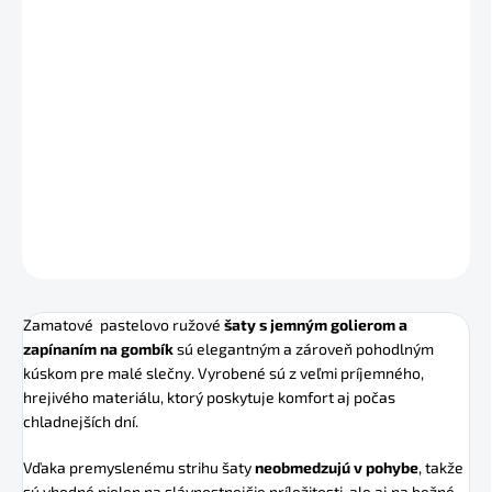
✔ Odosielame do 24–48 hodín
✔
**Posledné kúsky**
– po vypredaní nebudú
Zamatové šaty s jemným golierom a zapínaním na gombík z
hrejivého, príjemného materiálu.
Pohodlné na nosenie,
posledný kus skladom
.
DETAILNÉ INFORMÁCIE
OPÝTAŤ SA
STRÁŽIŤ
Zamatové pastelovo ružové
šaty s jemným golierom a
zapínaním na gombík
sú elegantným a zároveň pohodlným
kúskom pre malé slečny. Vyrobené sú z veľmi príjemného,
hrejivého materiálu, ktorý poskytuje komfort aj počas
chladnejších dní.
Vďaka premyslenému strihu šaty
neobmedzujú v pohybe
, takže
sú vhodné nielen na slávnostnejšie príležitosti, ale aj na bežné