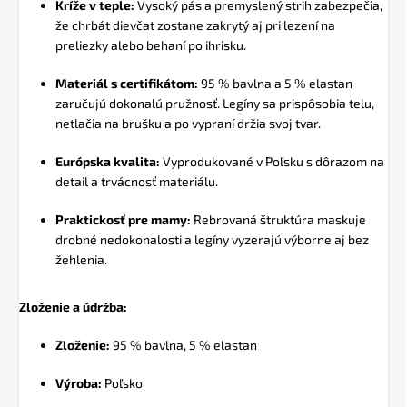
Kríže v teple:
Vysoký pás a premyslený strih zabezpečia,
že chrbát dievčat zostane zakrytý aj pri lezení na
preliezky alebo behaní po ihrisku.
Materiál s certifikátom:
95 % bavlna a 5 % elastan
zaručujú dokonalú pružnosť. Legíny sa prispôsobia telu,
netlačia na brušku a po vypraní držia svoj tvar.
Európska kvalita:
Vyprodukované v Poľsku s dôrazom na
detail a trvácnosť materiálu.
Praktickosť pre mamy:
Rebrovaná štruktúra maskuje
drobné nedokonalosti a legíny vyzerajú výborne aj bez
žehlenia.
Zloženie a údržba:
Zloženie:
95 % bavlna, 5 % elastan
Výroba:
Poľsko