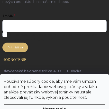
nových produktoch na našom e-shope.
EMAIL
Súhlasím so spracúvaním môjho e-mailu za účelom zasielania
noviniek a marketingových informácií.
Prihlásiť sa
HODNOTENIE
Dievčenské bavlnené tričko ATUT – Guľôčka
Ing. arch. Radka Kopuncová, Phd.
Používame súbory cookie, aby sme vám umožnili
Najkrajšie a najpohodlnejšie tričko, ktoré je skvelé na
pohodlné prehliadanie webovej stránky a vďaka
kombinovanie rôznych outfitov 👋
analýze prevádzky webovej stránky neustále
zlepšovali jej funkcie, výkon a použiteľnosť.