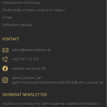
Odstúpenie od zmluvy
Podmienky ochrany osobných údajov
O nás
Veľkostné tabuľky
KONTAKT
adore
@
adorefashion.sk
+421 917 112 107
nájdete nas aj na FB
adore_fashion_sk?
igsh=mxm2oxj3ndz4zwm4oq%3d%3d&utm_source=qr
ODOBERAŤ NEWSLETTER
Vložte svoj e-mail a my Vám budeme zasielať informácie o