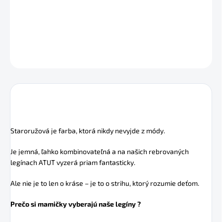
DETAILNÉ INFORMÁCIE
OPÝTAŤ SA
STRÁŽIŤ
Staroružová je farba, ktorá nikdy nevyjde z módy.
Je jemná, ľahko kombinovateľná a na našich rebrovaných
legínach ATUT vyzerá priam fantasticky.
Ale nie je to len o kráse – je to o strihu, ktorý rozumie deťom.
Prečo si mamičky vyberajú naše legíny ?