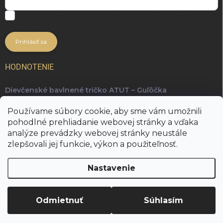
Súhlasím so spracúvaním môjho e-mailu za účelom zasielania
noviniek a marketingových informácií.
Prihlásiť sa
HODNOTENIE
Dievčenské bavlnené tričko ATUT – Guľôčka
Ing. arch. Radka Kopuncová, Phd.
Používame súbory cookie, aby sme vám umožnili
Najkrajšie a najpohodlnejšie tričko, ktoré je skvelé na
pohodlné prehliadanie webovej stránky a vďaka
kombinovanie rôznych outfitov 👋
analýze prevádzky webovej stránky neustále
zlepšovali jej funkcie, výkon a použiteľnosť.
Nastavenie
Copyright 2026
ADORE fashion
. Všetky práva vyhradené.
Upraviť
nastavenie cookies
Odmietnuť
Súhlasím
Vytvoril Shoptet