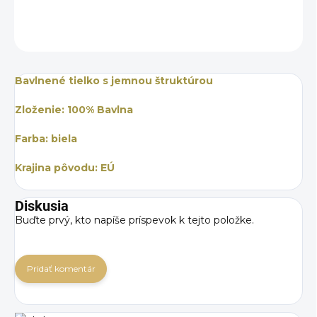
OPÝTAŤ SA
STRÁŽIŤ
Bavlnené tielko s jemnou štruktúrou
Zloženie: 100% Bavlna
Farba: biela
Krajina pôvodu: EÚ
Diskusia
Buďte prvý, kto napíše príspevok k tejto položke.
Pridať komentár