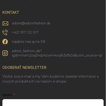
KONTAKT
adore
@
adorefashion.sk
+421 917 112 107
nájdete nas aj na FB
adore_fashion_sk?
igsh=mxm2oxj3ndz4zwm4oq%3d%3d&utm_source=qr
ODOBERAŤ NEWSLETTER
Vložte svoj e-mail a my Vám budeme zasielať informácie o
nových produktoch na našom e-shope.
EMAIL