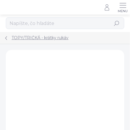
Prejsť
na
obsah
Hľadať
TOPY/TRIČKÁ - krátky rukáv
ZNAČKA:
ATUT